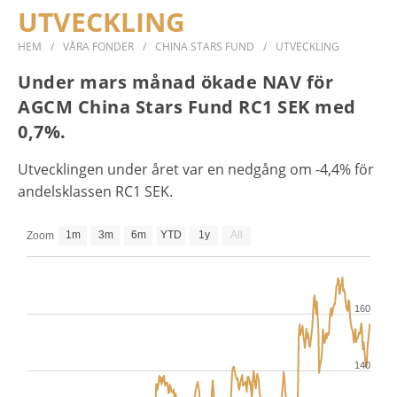
UTVECKLING
AGCM Dragon Fund
HEM
VÅRA FONDER
CHINA STARS FUND
UTVECKLING
Om fonden
Under mars månad ökade NAV för
Utveckling
AGCM China Stars Fund RC1 SEK med
Investeringsstrategi
0,7%.
TECKNA ANDELAR
RAPPORTER
Utvecklingen under året var en nedgång om -4,4% för
andelsklassen RC1 SEK.
HÅLLBARHET
DOKUMENT
1m
3m
6m
YTD
1y
All
Zoom
KONTAKT
160
140