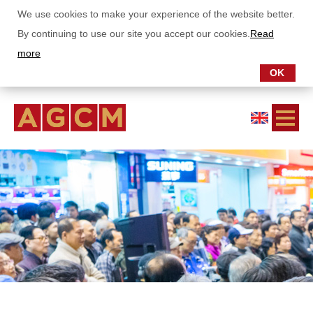
We use cookies to make your experience of the website better.
By continuing to use our site you accept our cookies.
Read
more
OK
OM OSS
VÅRA FONDER
Asia Growth Fund
China Stars Fund
Om fonden
Utveckling
Investeringsstrategi
Asia Dividend Fund